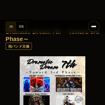
JA
EN
Dramatic Dream 7th ～Toward 3rd
Phase～
他バンド主催