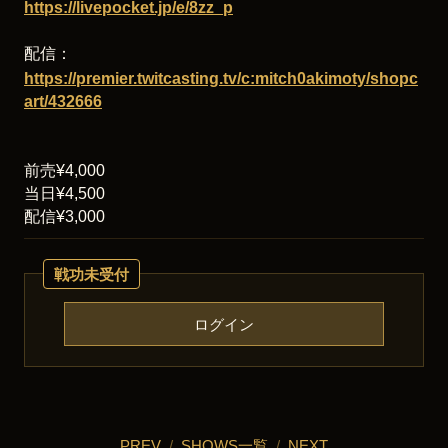
https://livepocket.jp/e/8zz_p
配信：
https://premier.twitcasting.tv/c:mitch0akimoty/shopc
art/432666
前売¥4,000
当日¥4,500
配信¥3,000
戦功未受付
ログイン
PREV
/
SHOWS一覧
/
NEXT